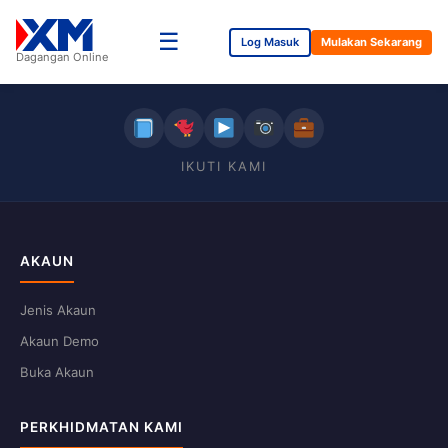
☰
Log Masuk
Mulakan Sekarang
Dagangan Online
IKUTI KAMI
AKAUN
Jenis Akaun
Akaun Demo
Buka Akaun
PERKHIDMATAN KAMI