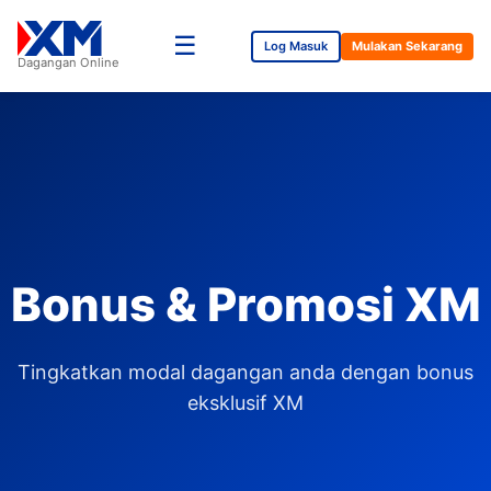
☰
Log Masuk
Mulakan Sekarang
Dagangan Online
Bonus & Promosi XM
Tingkatkan modal dagangan anda dengan bonus
eksklusif XM