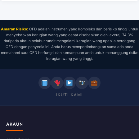
Amaran Risiko:
CFD adalah instrumen yang kompleks dan berisiko tinggi untuk
menyebabkan kerugian wang yang cepat disebabkan oleh leveraj. 74.3%
daripada akaun pelabur runcit mengalami kerugian wang apabila berdagang
CFD dengan penyedia ini. Anda harus mempertimbangkan sama ada anda
memahami cara CFD berfungsi dan kemampuan anda untuk menanggung risiko
kerugian wang yang tinggi.
IKUTI KAMI
AKAUN