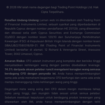
© 2026 XM ialah nama dagangan bagi Trading Point Holdings Ltd. Hak
Cipta Terpelihara.
Penafian Undang-Undang:
Laman web ini dikendalikan oleh Trading Point
of Financial Instruments Limited, sebuah syarikat yang diperbadankan di
Republik Cyprus dengan nombor pendaftaran HE 251129, yang dilesenkan
dan dikawal selia oleh Cyprus Securities and Exchange Commission
(CySEC) dengan nombor lesen 120/10 dan Suruhanjaya Perkhidmatan
Kewangan (FSC) di Kepulauan British Virgin Islands dengan nombor lesen
SIBA/LIB/2/1580318/09-21. XM (Trading Point of Financial Instruments
Limited) berdaftar di alamat: 12 Richard & Verengaria Street, Araouzos
Tower, 3042 Limassol, Cyprus.
Amaran Risiko:
CFD adalah instrumen yang kompleks dan berisiko tinggi
menyebabkan kehilangan wang dengan pantas disebabkan leverage.
74.3% daripada akaun pelabur runcit mengalami kerugian wang semasa
berdagang CFD dengan penyedia ini.
Anda harus mempertimbangkan
sama ada anda memahami bagaimana CFD berfungsi dan sama ada anda
mampu menanggung risiko kehilangan wang yang tinggi.
Dagangan mata wang asing dan CFD dalam margin membawa tahap
risiko yang tinggi, dan mungkin tidak sesuai untuk semua pelabur.
Sebelum membuat keputusan untuk berdagang produk kewangan yang
ditawarkan oleh XM, anda harus mempertimbangkan dengan teliti