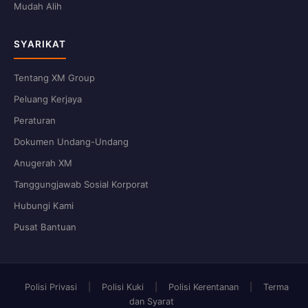
Mudah Alih
SYARIKAT
Tentang XM Group
Peluang Kerjaya
Peraturan
Dokumen Undang-Undang
Anugerah XM
Tanggungjawab Sosial Korporat
Hubungi Kami
Pusat Bantuan
Polisi Privasi
|
Polisi Kuki
|
Polisi Kerentanan
|
Terma
dan Syarat